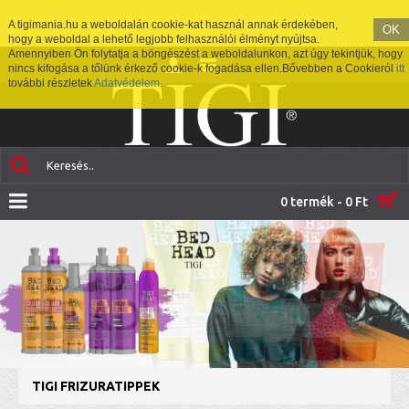
A tigimania.hu a weboldalán cookie-kat használ annak érdekében,
OK
hogy a weboldal a lehető legjobb felhasználói élményt nyújtsa.
Amennyiben Ön folytatja a böngészést a weboldalunkon, azt úgy tekintjük, hogy
nincs kifogása a tőlünk érkező cookie-k fogadása ellen.Bővebben a Cookieról
itt
további részletek
Adatvédelem
.
0 termék - 0 Ft
TIGI FRIZURATIPPEK