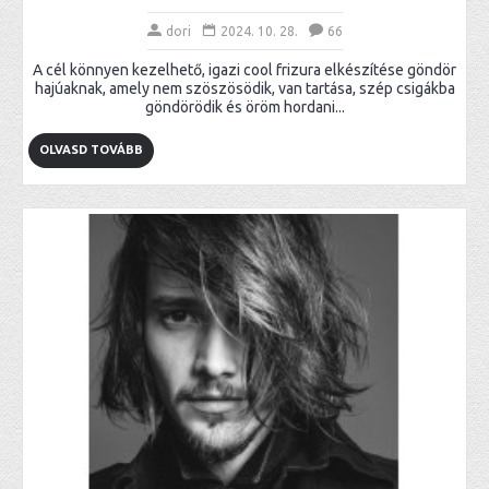
dori
2024. 10. 28.
66
A cél könnyen kezelhető, igazi cool frizura elkészítése göndör
hajúaknak, amely nem szöszösödik, van tartása, szép csigákba
göndörödik és öröm hordani...
OLVASD TOVÁBB