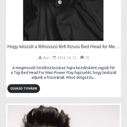
Hogy készült a félhosszú férfi frizura Bed Head for Men módra?
dori
2024. 10. 25.
78
A megmosott törölközőszáraz hajra kezdésként vigyük fel
a Tigi Bed Head For Men Power Play hajzselét, hogy textúrát
adjunk a frizurának. Most dolgozzu...
OLVASD TOVÁBB