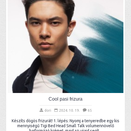
Cool pasi frizura
dori
2024. 10. 19.
65
Készíts dögös frizurát! 1. lépés: Nyomj a tenyeredbe egy kis
mennyiségű Tigi Bed Head Small Talk volumennövelő
hajformázó krémet, majd az ujjaid segít...