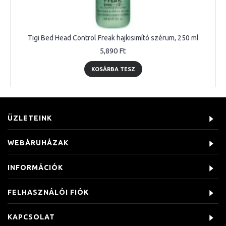
Tigi Bed Head Control Freak hajkisimító szérum, 250 ml
5,890 Ft
KOSÁRBA TESZ
ÜZLETEINK
WEBÁRUHÁZAK
INFORMÁCIÓK
FELHASZNÁLÓI FIÓK
KAPCSOLAT