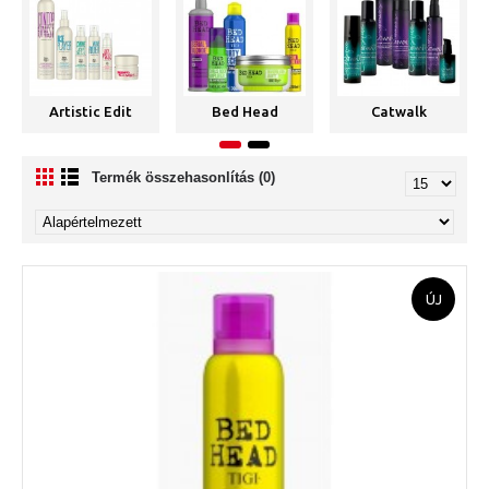
Artistic Edit
Bed Head
Catwalk
Termék összehasonlítás (0)
ÚJ