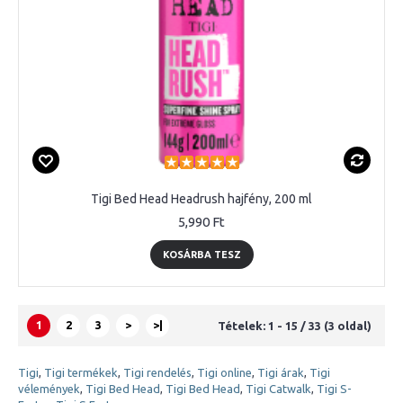
Tigi Bed Head Headrush hajfény, 200 ml
5,990 Ft
KOSÁRBA TESZ
1
2
3
>
>|
Tételek: 1 - 15 / 33 (3 oldal)
Tigi
,
Tigi termékek
,
Tigi rendelés
,
Tigi online
,
Tigi árak
,
Tigi
vélemények
,
Tigi Bed Head
,
Tigi Bed Head
,
Tigi Catwalk
,
Tigi S-