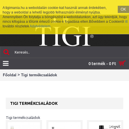
A tigimania.hu a weboldalán cookie-kat használ annak érdekében,
OK
hogy a weboldal a lehető legjobb felhasználói élményt nyújtsa.
Amennyiben Ön folytatja a böngészést a weboldalunkon, azt úgy tekintjük, hogy
nincs kifogása a tőlünk érkező cookie-k fogadása ellen.Bővebben a Cookieról
itt
további részletek
Adatvédelem
.
0 termék - 0 Ft
>
Főoldal
Tigi termékcsaládok
TIGI TERMÉKCSALÁDOK
Tigi termékcsaládok