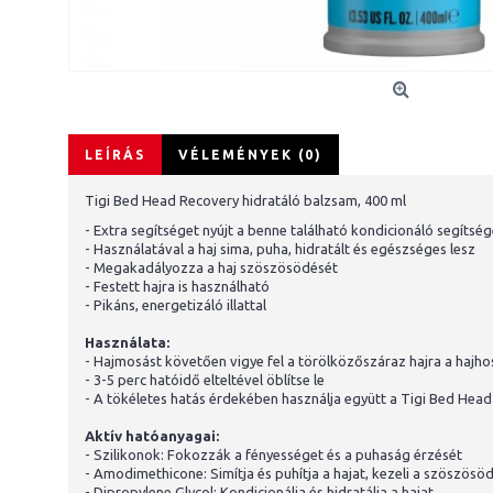
LEÍRÁS
VÉLEMÉNYEK (0)
Tigi Bed Head Recovery hidratáló balzsam, 400 ml
- Extra segítséget nyújt a benne található kondicionáló segítség
- Használatával a haj sima, puha, hidratált és egészséges lesz
- Megakadályozza a haj szöszösödését
- Festett hajra is használható
- Pikáns, energetizáló illattal
Használata:
- Hajmosást követően vigye fel a törölközőszáraz hajra a hajh
- 3-5 perc hatóidő elteltével öblítse le
- A tökéletes hatás érdekében használja együtt a Tigi Bed Hea
Aktív hatóanyagai:
- Szilikonok: Fokozzák a fényességet és a puhaság érzését
- Amodimethicone: Simítja és puhítja a hajat, kezeli a szöszösö
- Dipropylene Glycol: Kondicionálja és hidratálja a hajat