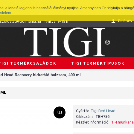
 a lehető legjobb felhasználói élményt nyújtsa. Amennyiben Ön folytatja a böngés
édelem
.
Belépés
lszolgalat@tigimania.hu
Nyitva: 9-18 h
TIGI TERMÉKCSALÁDOK
TIGI TERMÉKTÍPUSOK
ed Head Recovery hidratáló balzsam, 400 ml
 ML
Gyártó:
Tigi Bed Head
ÚJ
Cikkszám:
TBH756
Készlet információ:
1-4 munkan