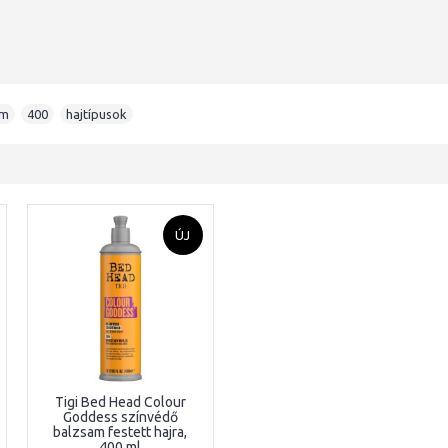
am
,
400
,
hajtípusok
ÚJ
Tigi Bed Head Colour
Goddess színvédő
balzsam festett hajra,
400 ml