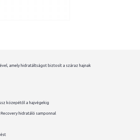
ével, amely hidratáltságot biztosít a száraz hajnak
ossz közepétől a hajvégekig
d Recovery hidratáló samponnal
dést