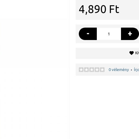
4,890 Ft
-
+
Kí
0 vélemény
Ír
•