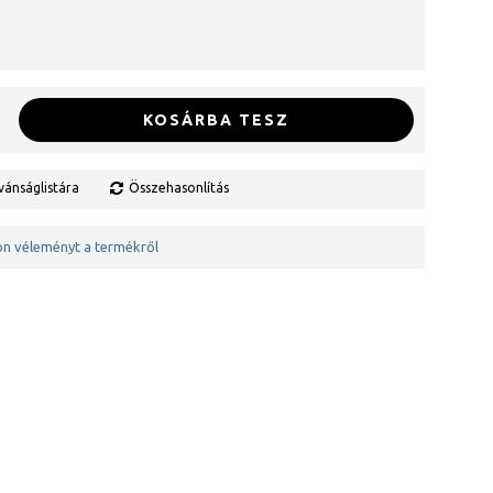
KOSÁRBA TESZ
vánságlistára
Összehasonlítás
jon véleményt a termékről