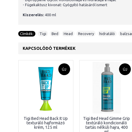
- Fügekaktusz kivonat: Gyógyító hatásáról ismert
Kiszerelés:
400 ml
Címkék:
Tigi
,
Bed
,
Head
,
Recovery
,
hidratáló
,
balzs
KAPCSOLÓDÓ TERMÉKEK
ÚJ
ÚJ
Tigi Bed Head Back It Up
Tigi Bed Head Gimme Grip
texturáló hajformázó
textúráló kondicionáló
krém, 125 ml
tartás nélküli hajra, 400
ml