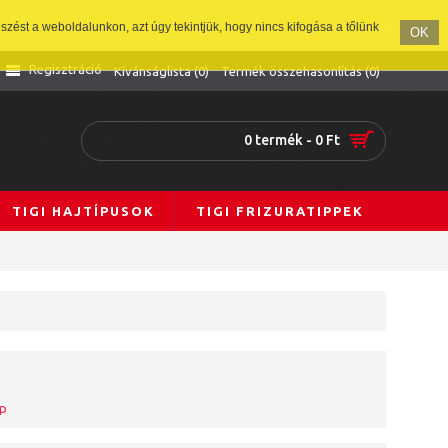
zést a weboldalunkon, azt úgy tekintjük, hogy nincs kifogása a tőlünk
OK
Regisztráció
Kívánságlista (
0
)
Termék összehasonlítás (
0
)
0 termék - 0 Ft
TIGI HAJTÍPUSOK
TIGI FRIZURATIPPEK
ap