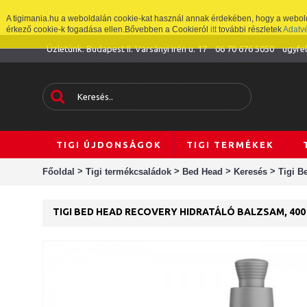
A tigimania.hu a weboldalán cookie-kat használ annak érdekében, hogy a weboldal
érkező cookie-k fogadása ellen.Bővebben a Cookieról
itt
további részletek
Adatv
Üzletünk: Budapest II. Varsányi Irén u. 17
06 70 676 5050
ugyfe
TIGI ÚJDONSÁGOK
TIGI TERMÉKEK
>
>
>
>
Főoldal
Tigi termékcsaládok
Bed Head
Keresés
Tigi B
TIGI BED HEAD RECOVERY HIDRATÁLÓ BALZSAM, 400